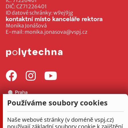
IČ: 71226401
DIČ: CZ71226401
ID datové schránky: w9ej9jg
kontaktní místo kanceláře rektora
Monika Jonášová
E-mail:
monika.jonasova@vspj.cz
Používáme soubory cookies
Naše webové stránky (v doméně vspj.cz)
používají základní soubory cookie k zajištění