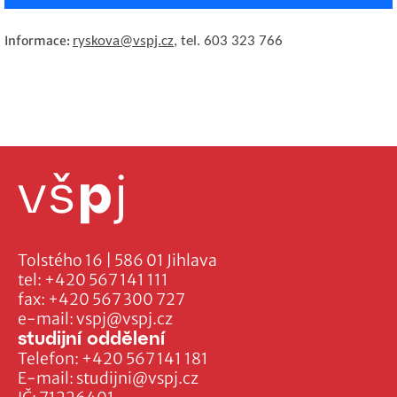
Informace:
ryskova@vspj.cz
, tel. 603 323 766
Tolstého 16 | 586 01 Jihlava
tel:
+420 567 141 111
fax:
+420 567 300 727
e-mail:
vspj@vspj.cz
studijní oddělení
Telefon:
+420 567 141 181
E-mail:
studijni@vspj.cz