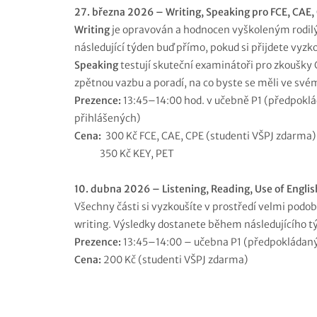
27. března
2026
– Writing, Speaking pro FCE, CAE,
Writing
je opravován a hodnocen vyškoleným rodil
následující týden buď přímo, pokud si přijdete vyzk
Speaking
testují skuteční examinátoři pro zkoušky
zpětnou vazbu a poradí, na co byste se měli ve své
Prezence:
13:45–14:00 hod. v učebně P1 (předpoklá
přihlášených)
Cena:
300 Kč FCE, CAE, CPE (studenti VŠPJ zdarma)
350 Kč KEY, PET
10. dubna 2026 – Listening, Reading, Use of Englis
Všechny části si vyzkoušíte v prostředí velmi po
writing. Výsledky dostanete během následujícího 
Prezence:
13:45–14:00 – učebna P1 (předpokládaný
Cena:
200 Kč (studenti VŠPJ zdarma)