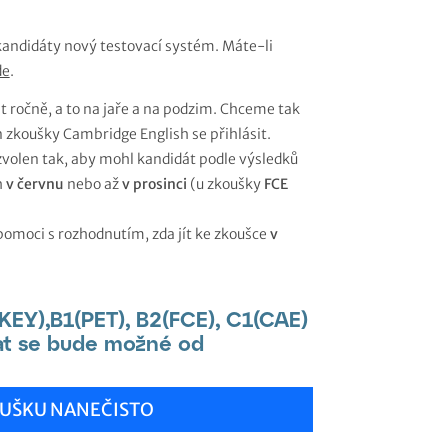
kandidáty nový testovací systém. Máte-li
de
.
 ročně, a to na jaře a na podzim. Chceme tak
zkoušky Cambridge English se přihlásit.
zvolen tak, aby mohl kandidát podle výsledků
h
v červnu
nebo až
v prosinci
(u zkoušky
FCE
omoci s rozhodnutím, zda jít ke zkoušce
v
KEY),B1(PET), B2(FCE), C1(CAE)
vat se bude možné od
KOUŠKU NANEČISTO