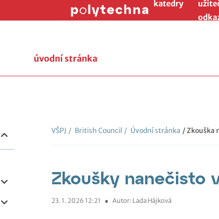
katedry
užite
odka
úvodní stránka
VŠPJ
/
British Council
/
Úvodní stránka
/ Zkouška 
Zkoušky nanečisto v
23. 1. 2026 12:21
●
Autor: Lada Hájková