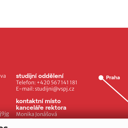
studijní oddělení
ava
Telefon:
+420 567 141 181
E-mail:
studijni@vspj.cz
kontaktní místo
kanceláře rektora
j9jg
Monika Jonášová
E-mail:
monika.jonasova@vspj.cz