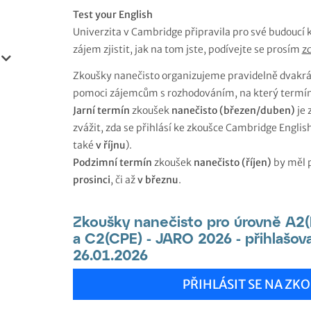
Test your English
Univerzita v Cambridge připravila pro své budoucí 
zájem zjistit, jak na tom jste, podívejte se prosím
z
Zkoušky nanečisto organizujeme pravidelně dvakrát
pomoci zájemcům s rozhodováním, na který termín 
Jarní termín
zkoušek
nanečisto (březen/duben)
je 
zvážit, zda se přihlásí ke zkoušce Cambridge Englis
také
v říjnu
).
Podzimní termín
zkoušek
nanečisto (říjen)
by měl p
prosinci
, či až
v březnu
.
Zkoušky nanečisto pro úrovně A2(
a C2(CPE) - JARO 2026 - přihlašo
26.01.2026
PŘIHLÁSIT SE NA Z