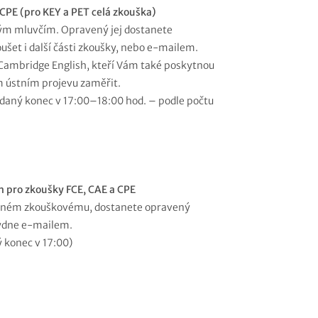
 CPE (pro KEY a PET celá zkouška)
ým mluvčím. Opravený jej dostanete
oušet i další části zkoušky, nebo e-mailem.
 Cambridge English, kteří Vám také poskytnou
m ústním projevu zaměřit.
daný konec v 17:00–18:00 hod. – podle počtu
h pro zkoušky FCE, CAE a CPE
dobném zkouškovému, dostanete opravený
týdne e-mailem.
 konec v 17:00)