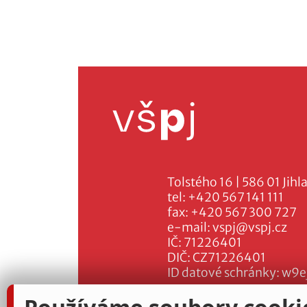
Tolstého 16 | 586 01 Jihl
tel:
+420 567 141 111
fax:
+420 567 300 727
e-mail:
vspj@vspj.cz
IČ: 71226401
DIČ: CZ71226401
ID datové schránky: w9e