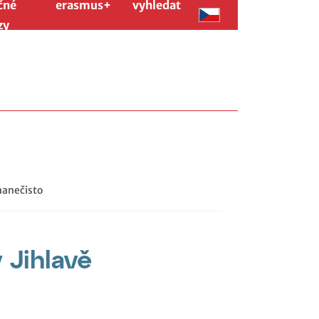
čné
erasmus+
vyhledat
zy
nanečisto
 Jihlavě