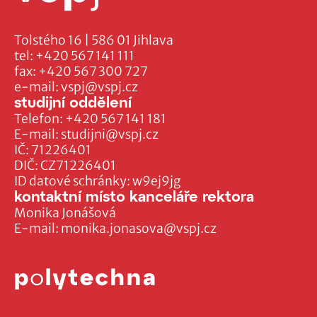
Tolstého 16 | 586 01 Jihlava
tel:
+420 567 141 111
fax:
+420 567 300 727
e-mail:
vspj@vspj.cz
studijní oddělení
Telefon:
+420 567 141 181
E-mail:
studijni@vspj.cz
IČ: 71226401
DIČ: CZ71226401
ID datové schránky: w9ej9jg
kontaktní místo kanceláře rektora
Monika Jonášová
E-mail:
monika.jonasova@vspj.cz