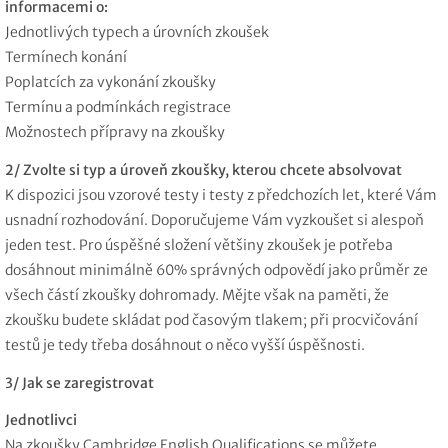
informacemi o:
Jednotlivých typech a úrovních zkoušek
Termínech konání
Poplatcích za vykonání zkoušky
Termínu a podmínkách registrace
Možnostech přípravy na zkoušky
2/ Zvolte si typ a úroveň zkoušky, kterou chcete absolvovat
K dispozici jsou vzorové testy i testy z předchozích let, které Vám
usnadní rozhodování. Doporučujeme Vám vyzkoušet si alespoň
jeden test. Pro úspěšné složení většiny zkoušek je potřeba
dosáhnout minimálně 60% správných odpovědí jako průměr ze
všech částí zkoušky dohromady. Mějte však na paměti, že
zkoušku budete skládat pod časovým tlakem; při procvičování
testů je tedy třeba dosáhnout o něco vyšší úspěšnosti.
3/ Jak se zaregistrovat
Jednotlivci
Na zkoušky Cambridge English Qualifications se můžete