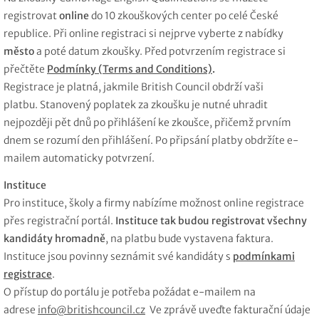
registrovat
online
do 10 zkouškových center po celé České
republice. Při online registraci si nejprve vyberte z nabídky
město
a poté datum zkoušky. Před potvrzením registrace si
přečtěte
Podmínky (Terms and Conditions)
.
Registrace je platná, jakmile British Council obdrží vaši
platbu. Stanovený poplatek za zkoušku je nutné uhradit
nejpozději pět dnů po přihlášení ke zkoušce, přičemž prvním
dnem se rozumí den přihlášení. Po připsání platby obdržíte e-
mailem automaticky potvrzení.
Instituce
Pro instituce, školy a firmy nabízíme možnost online registrace
přes registrační portál.
Instituce tak budou registrovat všechny
kandidáty hromadně
, na platbu bude vystavena faktura.
Instituce jsou povinny seznámit své kandidáty s
podmínkami
registrace
.
O přístup do portálu je potřeba požádat e-mailem na
adrese
info@britishcouncil.cz
Ve zprávě uveďte fakturační údaje