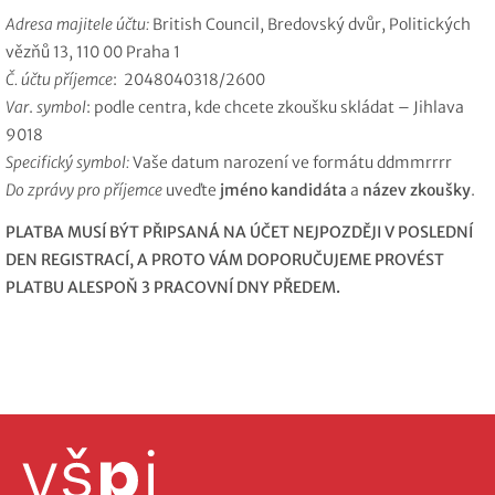
Adresa majitele účtu:
British Council, Bredovský dvůr, Politických
vězňů 13, 110 00 Praha 1
Č. účtu příjemce
:
2048040318/2600
Var
.
symbol
: podle centra, kde chcete zkoušku skládat – Jihlava
9018
Specifický symbol:
Vaše datum narození ve formátu
ddmmrrrr
Do zprávy pro příjemce
uveďte
jméno kandidáta
a
název zkoušky
.
PLATBA MUSÍ BÝT PŘIPSANÁ NA ÚČET NEJPOZDĚJI V POSLEDNÍ
DEN REGISTRACÍ, A PROTO VÁM DOPORUČUJEME PROVÉST
PLATBU ALESPOŇ 3 PRACOVNÍ DNY PŘEDEM.