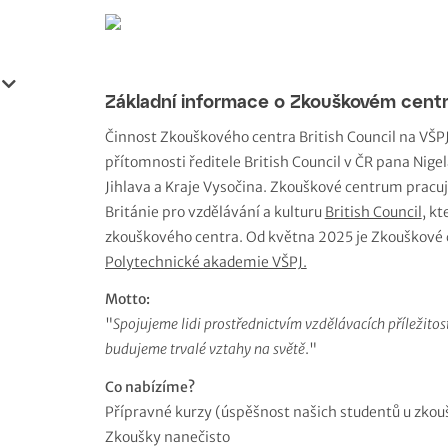
Základní informace o Zkouškovém centr
Činnost Zkouškového centra British Council na VŠPJ
přítomnosti ředitele British Council v ČR pana Nig
Jihlava a Kraje Vysočina. Zkouškové centrum pracu
Británie pro vzdělávání a kulturu
British Council
, k
zkouškového centra. Od května 2025 je Zkouškové c
Polytechnické akademie VŠPJ.
Motto:
"
Spojujeme lidi prostřednictvím vzdělávacích příležitost
budujeme trvalé vztahy na světě
."
Co nabízíme?
Přípravné kurzy (úspěšnost našich studentů u zkouš
Zkoušky nanečisto