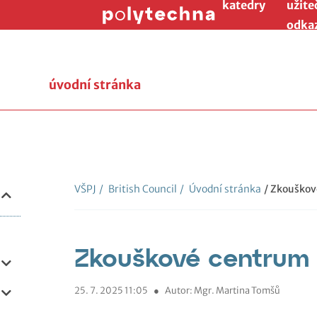
katedry
užite
odka
úvodní stránka
VŠPJ
/
British Council
/
Úvodní stránka
/ Zkouško
Zkouškové centrum B
25. 7. 2025 11:05
●
Autor: Mgr. Martina Tomšů