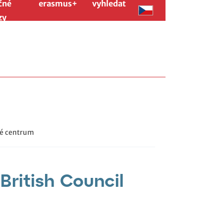
čné
erasmus+
vyhledat
zy
vé centrum
ritish Council